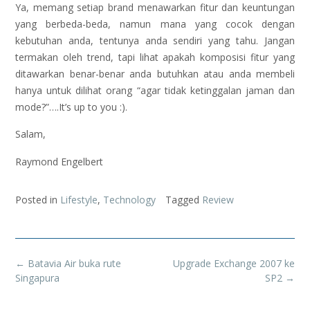
Ya, memang setiap brand menawarkan fitur dan keuntungan
yang berbeda-beda, namun mana yang cocok dengan
kebutuhan anda, tentunya anda sendiri yang tahu. Jangan
termakan oleh trend, tapi lihat apakah komposisi fitur yang
ditawarkan benar-benar anda butuhkan atau anda membeli
hanya untuk dilihat orang “agar tidak ketinggalan jaman dan
mode?”….It’s up to you :).
Salam,
Raymond Engelbert
Posted in
Lifestyle
,
Technology
Tagged
Review
Post
←
Batavia Air buka rute
Upgrade Exchange 2007 ke
navigation
Singapura
SP2
→