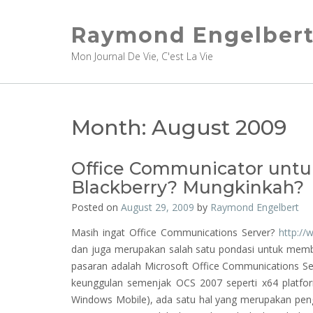
Skip
to
Raymond Engelber
content
Mon Journal De Vie, C'est La Vie
Month:
August 2009
Office Communicator untuk
Blackberry? Mungkinkah?
Posted on
August 29, 2009
by
Raymond Engelbert
Masih ingat Office Communications Server?
http://
dan juga merupakan salah satu pondasi untuk memba
pasaran adalah Microsoft Office Communications Serv
keunggulan semenjak OCS 2007 seperti x64 platfo
Windows Mobile), ada satu hal yang merupakan peng