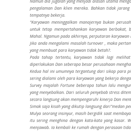
Namun dia jugalah yang menjadi alasan utama menga
pengalaman Dan klien mereka. Bahkan tidak jarang 
tempatnya bekerja.
“Karyawan meninggalkan manajernya bukan perusaha
untuk tetap mempertahankan karyawan berbakat, ba
Mahal. Ngamun pada akhirnya, perputaran karyawan k
Jika anda mengalami masalah turnover , maka perta
yang membuat para karyawan tidak betah?.
Pada tahap tertentu, karyawan tidak lagi melih
diperlakukan Dan seberapa besar perusahaan mengha
Kedua hal ini umumnya tergantung dari sikap para p
sering dialami oleh para karyawan yang bekerja denga
Survey majalah Fortune beberapa tahun lalu meng
yang menyebalkan. Dari seluruh penyebab stress ditem
secara langsung akan mempengaruhi kinerja Dan ment
Simak saja kisah yang dikutip langsung dari”medan per
Mulya seorang insinyur, masih bergidik saat membaya
itu sering menghina dengan kata-kata yang kasar. 
menjawab. Ia kembali ke rumah dengan perasaan tidak