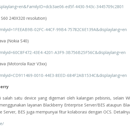
displaylang=en&FamilyID=dcb3ae06-ed5f-4430-943c-3445709c2801
 S60 240X320 resolution)
?familyid=1FEEAB9B-02FC-44CF-99B4-75782C6E139A&displaylang=en
ava (Nokia S40)
?familyid=60C8F472-43E4-4201-A3F9-3B756B25F56C&displaylang=en
ava (Motorola Razr V3xx)
?familyid=CD911469-0010-44E3-8EED-684F2AB1534C&displaylang=en
erry
i salah satu device yang digemari oleh kalangan pebisnis, selain 
 (menggunakan layanan Blackberry Enterprise Server/BES ataupun Bla
ge Server, BES juga mempunyai fitur kolaborasi dengan OCS. Detailny
e/