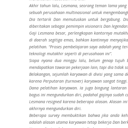
Akhir tahun lalu, Lesmana, seorang teman lama yan
sebuah perusahaan multinasional untuk mengembangka
Dia tertarik Dan memutuskan untuk bergabung. Di
diberitakan sebagai pemimpin visionaris Dan legendari
Gaji Lesmana besar, perlengkapan kantornya mutakhi
di daerah segitiga emas, bahkan kantinnya menyajik
pelatihan. “Proses pembelajaran saya adalah yang te
teknologi mutakhir seperti di perusahaan ini”.
Siapa nyana dua minggu lalu, belum genap tujuh 
mendapatkan tawaran pekerjaan lain, tapi dia tidak s
Belakangan, sejumlah karyawan di divisi yang sama d
karena Perputaran (turnover) karyawan sangat tingg
Dana pelatihan karyawan. Ia juga bingung lantaran
bagus ini mengundurkan diri, padahal gajinya sudah c
Lesmana resigned karena beberapa alasan. Alasan ini
akhirnya mengundurkan diri.
Beberapa survey membuktikan bahwa jika anda kehi
adalah alasan utama karyawan tetap bekerja Dan be