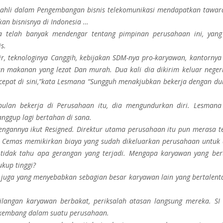
g ahli dalam Pengembangan bisnis telekomunikasi mendapatkan tawar
n bisnisnya di Indonesia …
a telah banyak mendengar tentang pimpinan perusahaan ini, yang
s.
r, teknologinya Canggih, kebijakan SDM-nya pro-karyawan, kantorny
an makanan yang lezat Dan murah. Dua kali dia dikirim keluar neger
rcepat di sini,”kata Lesmana “Sungguh menakjubkan bekerja dengan d
bulan bekerja di Perusahaan itu, dia mengundurkan diri. Lesman
anggup lagi bertahan di sana.
engannya ikut Resigned. Direktur utama perusahaan itu pun merasa t
i. Cemas memikirkan biaya yang sudah dikeluarkan perusahaan untuk 
 tidak tahu apa gerangan yang terjadi. Mengapa karyawan yang ber
ukup tinggi?
 juga yang menyebabkan sebagian besar karyawan lain yang bertalenta
langan karyawan berbakat, periksalah atasan langsung mereka. SI
rkembang dalam suatu perusahaan.