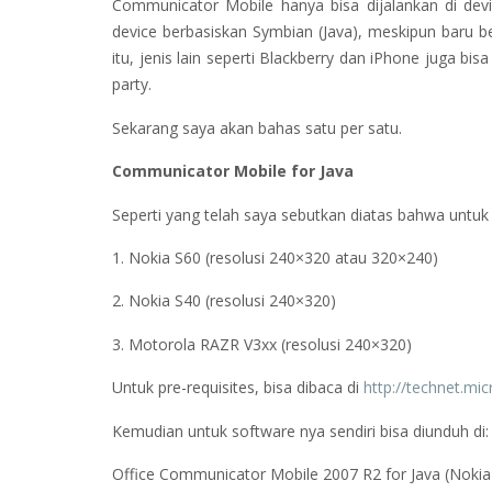
Communicator Mobile hanya bisa dijalankan di de
device berbasiskan Symbian (Java), meskipun baru b
itu, jenis lain seperti Blackberry dan iPhone juga b
party.
Sekarang saya akan bahas satu per satu.
Communicator Mobile for Java
Seperti yang telah saya sebutkan diatas bahwa untuk 
1. Nokia S60 (resolusi 240×320 atau 320×240)
2. Nokia S40 (resolusi 240×320)
3. Motorola RAZR V3xx (resolusi 240×320)
Untuk pre-requisites, bisa dibaca di
http://technet.mi
Kemudian untuk software nya sendiri bisa diunduh di:
Office Communicator Mobile 2007 R2 for Java (Nokia