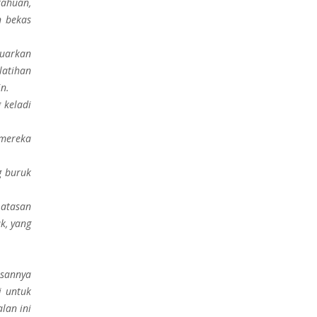
tahuan,
n bekas
luarkan
latihan
n.
 keladi
mereka
g buruk
 atasan
k, yang
asannya
i untuk
lan ini