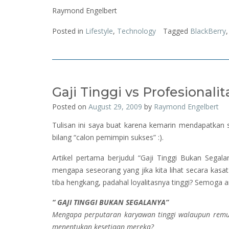
Raymond Engelbert
Posted in
Lifestyle
,
Technology
Tagged
BlackBerry
Gaji Tinggi vs Profesional
Posted on
August 29, 2009
by
Raymond Engelbert
Tulisan ini saya buat karena kemarin mendapatkan s
bilang “calon pemimpin sukses” :).
Artikel pertama berjudul “Gaji Tinggi Bukan Segala
mengapa seseorang yang jika kita lihat secara kasat m
tiba hengkang, padahal loyalitasnya tinggi? Semoga art
“ GAJI TINGGI BUKAN SEGALANYA”
Mengapa perputaran karyawan tinggi walaupun remun
menentukan kesetiaan mereka?