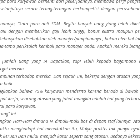
pa para karyawan berhenti dari pekerjaannya, membawa pergi penge
selanjutnya secara terang-terangan berkompetisi dengan perusahaa
annya, “kata para ahli SDM. Begitu banyak uang yiang telah dike
ik dengan memberikan gaji lebih tinggi, bonus ekstra maupun pe
ebanyakan disebabkan oleh manajer/pimpinannya , bukan oleh hal lai
ma-tama periksalah kembali para manajer anda. Apakah mereka biang
at jumlah uang yang IA Dapatkan, tapi lebih kepada bagaimana 
rgai mereka..
impinan terhadap mereka. Dan sejauh ini, bekerja dengan atasan yan
n baik.
ungkapkan bahwa 75% karyawan menderita karena berada di bawah
pat kerja, seorang atasan yang jahat mungkin adalah hal yang terburu
al para karyawan.
ang” ini.
ngkan Hari-Hari dimana IA dimaki-maki bos di depan staf lainnya. At
Waktu menghadapi hal menakutkan itu, Mulya praktis tak punya nyal
 keruan Dan mulai menjadi kasar seperti sang atasan. Bedanya kekesa