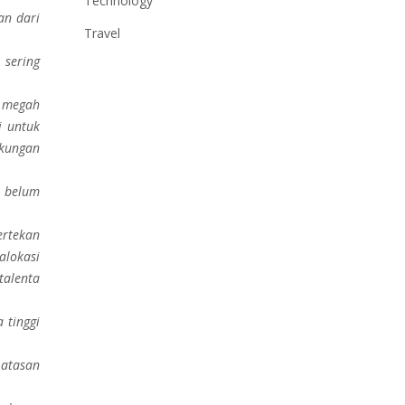
Technology
an dari
Travel
 sering
a megah
i untuk
ukungan
a belum
ertekan
alokasi
talenta
 tinggi
 atasan