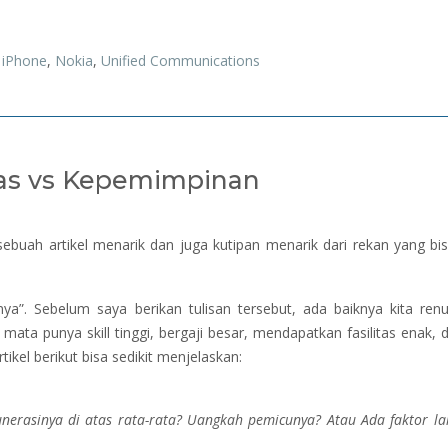
,
iPhone
,
Nokia
,
Unified Communications
itas vs Kepemimpinan
ebuah artikel menarik dan juga kutipan menarik dari rekan yang bi
nya”. Sebelum saya berikan tulisan tersebut, ada baiknya kita ren
ata punya skill tinggi, bergaji besar, mendapatkan fasilitas enak, dll
ikel berikut bisa sedikit menjelaskan:
erasinya di atas rata-rata? Uangkah pemicunya? Atau Ada faktor la