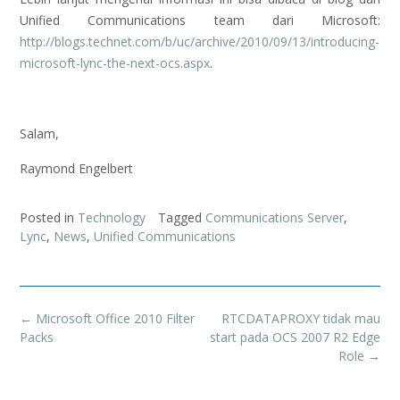
Unified Communications team dari Microsoft:
http://blogs.technet.com/b/uc/archive/2010/09/13/introducing-
microsoft-lync-the-next-ocs.aspx
.
Salam,
Raymond Engelbert
Posted in
Technology
Tagged
Communications Server
,
Lync
,
News
,
Unified Communications
Post
←
Microsoft Office 2010 Filter
RTCDATAPROXY tidak mau
navigation
Packs
start pada OCS 2007 R2 Edge
Role
→