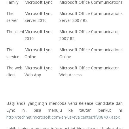
Family
Microsoft Lync
Microsoft Office Communications
The
Microsoft Lync
Microsoft Office Communications
server
Server 2010
Server 2007 R2
The client
Microsoft Lync
Microsoft Office Communicator
2010
2007 R2
The
Microsoft Lync
Microsoft Office Communications
service
Online
Online
The web
Microsoft Lync
Microsoft Office Communicator
client
Web App
Web Access
Bagi anda yang ingin mencoba versi Release Candidate dari
Lync ini, bisa menuju ke tautan berikut ini:
http://technet.microsoft.com/en-us/evalcenter/ff808407.aspx
.
Lebih lanjut mengenai informasi ini bisa dibaca di blog dari