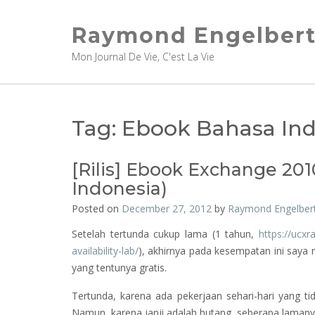
Skip
to
Raymond Engelber
content
Mon Journal De Vie, C'est La Vie
Tag:
Ebook Bahasa Ind
[Rilis] Ebook Exchange 201
Indonesia)
Posted on
December 27, 2012
by
Raymond Engelber
Setelah tertunda cukup lama (1 tahun,
https://ucx
availability-lab/
), akhirnya pada kesempatan ini saya 
yang tentunya gratis.
Tertunda, karena ada pekerjaan sehari-hari yang tid
Namun, karena janji adalah hutang, seberapa lamanya