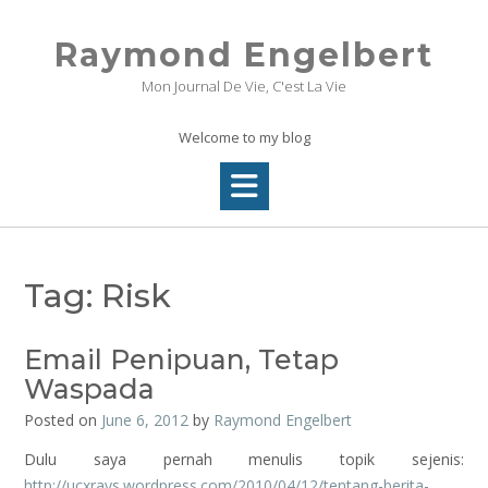
Skip
to
Raymond Engelbert
content
Mon Journal De Vie, C'est La Vie
Welcome to my blog
Tag:
Risk
Email Penipuan, Tetap
Waspada
Posted on
June 6, 2012
by
Raymond Engelbert
Dulu saya pernah menulis topik sejenis:
http://ucxrays.wordpress.com/2010/04/12/tentang-berita-